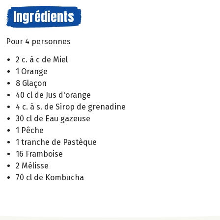
Ingrédients
Pour 4 personnes
2 c. à c de Miel
1 Orange
8 Glaçon
40 cl de Jus d'orange
4 c. à s. de Sirop de grenadine
30 cl de Eau gazeuse
1 Pêche
1 tranche de Pastèque
16 Framboise
2 Mélisse
70 cl de Kombucha