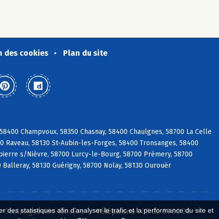
n des cookies
Plan du site
, 58400 Champvoux, 58350 Chasnay, 58400 Chaulgnes, 58700 La Celle
400 Raveau, 58130 St-Aubin-les-Forges, 58400 Tronsanges, 58400
pierre s/Nièvre, 58700 Lurcy-le-Bourg, 58700 Prémery, 58700
0 Balleray, 58130 Guérigny, 58700 Nolay, 58130 Ourouër
 des statistiques afin d'analyser le trafic et la performance du site et
0 Coulanges-lès-Nevers
Téléphone :
03 86 61 08 28