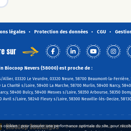
ons légales
Protection des données
CGU
Gestio
re sur
n Biocoop Nevers (58000) est proche de :
s/Allier, 03320 Le Veurdre, 03320 Neure, 58700 Beaumont-la-Ferrière
 La Charité s/Loire, 58400 La Marche, 58700 Murlin, 58400 Narcy, 58
arcy, 58400 Bulcy, 58400 Mesves s/Loire, 58350 Arbourse, 58350 Dom
 Avril s/Loire, 58240 Fleury s/Loire, 58300 Neuville-lès-Decize, 5813
Biocoop Coulanges
es cookies : pour assurer une performance optimale du site, pour récolter
2 rue des Grands Près , 5866