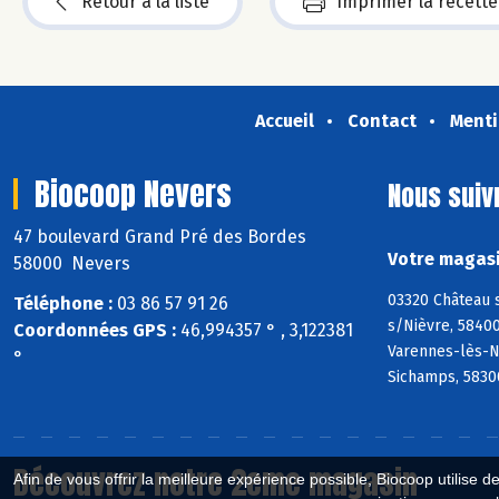
Retour à la liste
Imprimer la recette
Accueil
Contact
Menti
Biocoop Nevers
Nous suiv
47 boulevard Grand Pré des Bordes
Votre magasi
58000 Nevers
03320 Château 
Téléphone :
03 86 57 91 26
s/Nièvre, 58400
Coordonnées GPS :
46,994357 ° , 3,122381
Varennes-lès-N
°
Sichamps, 58300
Découvrez notre 2eme magasin
Afin de vous offrir la meilleure expérience possible, Biocoop utilise d