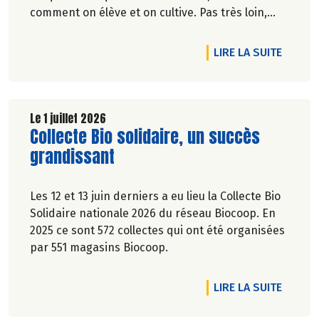
comment on élève et on cultive. Pas très loin,
dans les vergers de la Ferme du Rouge-Gorge, on
est en phase. Comme dans les 19 magasins
DE L'A
LIRE LA SUITE
Biocoop du Grand Toulouse. Ceux-là et d'autres
producteurs jouent collectif pour développer et
structurer une agriculture bio paysanne sur leur
territoire. Nous y étions à la fin de l'hiver. Suivez-
Le 1 juillet 2026
Lire la suite de l'article
Collecte Bio solidaire, un succès
nous.
Pascale Solana.
grandissant
Les 12 et 13 juin derniers a eu lieu la Collecte Bio
Solidaire nationale 2026 du réseau Biocoop. En
2025 ce sont 572 collectes qui ont été organisées
par 551 magasins Biocoop.
DE L'A
LIRE LA SUITE