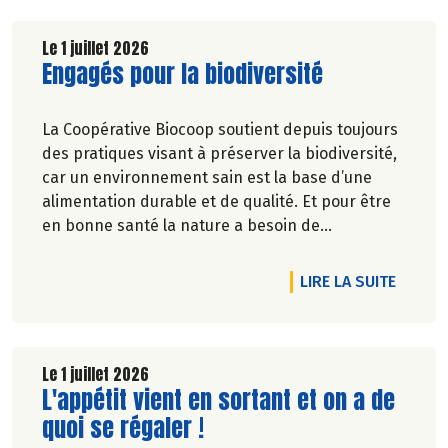
Le 1 juillet 2026
Lire la suite de l'article
Engagés pour la biodiversité
La Coopérative Biocoop soutient depuis toujours
des pratiques visant à préserver la biodiversité,
car un environnement sain est la base d’une
alimentation durable et de qualité. Et pour être
en bonne santé la nature a besoin de
biodiversité.
DE L'A
LIRE LA SUITE
Le 1 juillet 2026
Lire la suite de l'article
L'appétit vient en sortant et on a de
quoi se régaler !