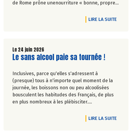
de Rome prône unenourriture « bonne, propre
et juste pour tous ».En hommage, nous
republions ici l’entretien qu’il avait accordé
DE L'AR
LIRE LA SUITE
àCulture Bioen 2018,et qui reste totalement
d'actualité.
Le 24 juin 2026
Lire la suite de l'article
Le sans alcool paie sa tournée !
Inclusives, parce qu'elles s'adressent à
(presque) tous à n'importe quel moment de la
journée, les boissons non ou peu alcoolisées
bousculent les habitudes des Français, de plus
en plus nombreux à les plébisciter.
Marie-Pierre Chavel.
DE L'A
LIRE LA SUITE