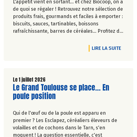
L'appétit vient en sortant... et chez Biocoop, on a
de quoi se régaler ! Retrouvez notre sélection de
produits frais, gourmands et faciles à emporter :
biscuits, sauces, tartinables, boissons
rafraîchissante, barres de céréales... Profitez de
20%* de remise sur une sélection de produits du
2 juillet au 12 août 2026 inclus.
DE L'A
LIRE LA SUITE
Le 1 juillet 2026
Lire la suite de l'article
Le Grand Toulouse se place... En
poule position
Qui de l'œuf ou de la poule est apparu en
premier ? Les Esclapez, céréaliers éleveurs de
volailles et de cochons dans le Tarn, s'en
moquent ! La question essentielle, c'est