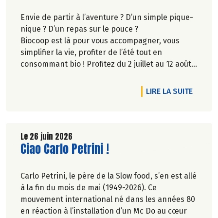
Envie de partir à l’aventure ? D’un simple pique-
nique ? D’un repas sur le pouce ?
Biocoop est là pour vous accompagner, vous
simplifier la vie, profiter de l’été tout en
consommant bio ! Profitez du 2 juillet au 12 août
inclus, jusqu'à -20% sur une sélection de
produits.
DE L'A
LIRE LA SUITE
Le 26 juin 2026
Lire la suite de l'article
Ciao Carlo Petrini !
Carlo Petrini, le père de la Slow food, s’en est allé
à la fin du mois de mai (1949-2026). Ce
mouvement international né dans les années 80
en réaction à l’installation d’un Mc Do au cœur