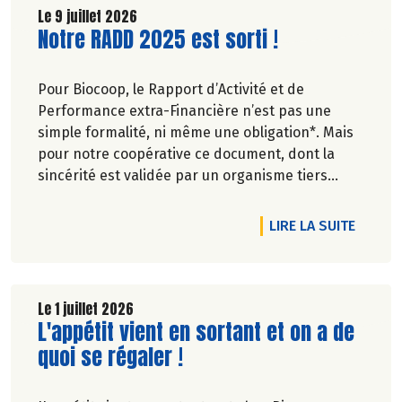
Découvrez celui d'Août 2026 !
Le 9 juillet 2026
Lire la suite de l'article
Notre RADD 2025 est sorti !
Pour Biocoop, le Rapport d’Activité et de
Performance extra-Financière n’est pas une
simple formalité, ni même une obligation*. Mais
pour notre coopérative ce document, dont la
sincérité est validée par un organisme tiers
indépendant, est un acte de transparence vis-à-
vis de l'ensemble de nos parties prenantes
DE L'A
LIRE LA SUITE
(Paysan.ne.s Associé.e.s, magasins...) et de nos
clients. Il contient un condensé des avancées
réalisées par Biocoop dans l’objectif de rendre
accessible et désirable une bio exigeante.
Le 1 juillet 2026
Lire la suite de l'article
L'appétit vient en sortant et on a de
quoi se régaler !