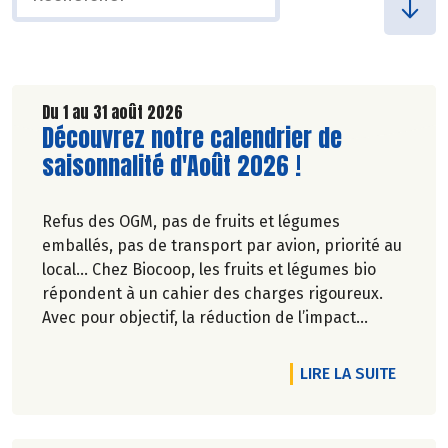
Du 1 au 31 août 2026
Lire la suite de l'article
Découvrez notre calendrier de
saisonnalité d'Août 2026 !
Refus des OGM, pas de fruits et légumes
emballés, pas de transport par avion, priorité au
local… Chez Biocoop, les fruits et légumes bio
répondent à un cahier des charges rigoureux.
Avec pour objectif, la réduction de l’impact
carbone et la préservation de
l’environnement. Parce que manger des produits
DE L'A
LIRE LA SUITE
de qualité rime avec respect de la saisonnalité,
Biocoop a élaboré un calendrier de saisonnalité
pour ses fruits et légumes bio.