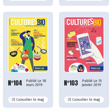
N°104
N°103
Publié Le 18
Publié Le 15
mars 2019
janvier 2019
N°104
N°103
Consulter le mag
Consulter le mag