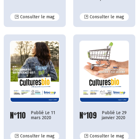
N°116
N°115
Consulter le mag
Consulter le mag
N°110
N°109
Publié Le 11
Publié Le 29
mars 2020
janvier 2020
N°110
N°109
Consulter le mag
Consulter le mag