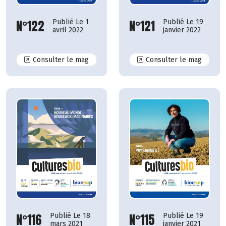
N°121
N°122
Publié Le 19
Publié Le 1
janvier 2022
avril 2022
N°122
N°121
Consulter le mag
Consulter le mag
N°115
N°116
Publié Le 19
Publié Le 18
janvier 2021
mars 2021