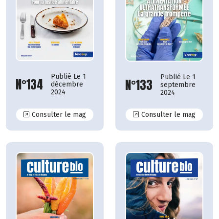
Publié Le 1
Publié Le 1
N°134
N°133
décembre
septembre
2024
2024
N°134
N°133
Consulter le mag
Consulter le mag