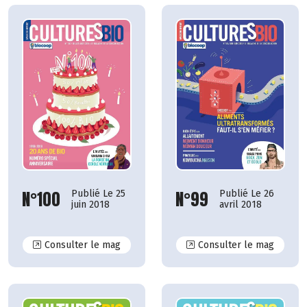
N°100
N°99
Publié Le 25
Publié Le 26
juin 2018
avril 2018
N°100
N°99
Consulter le mag
Consulter le mag