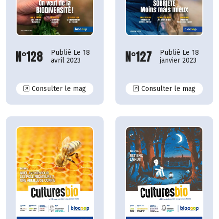
N°128
N°127
Publié Le 18
Publié Le 18
avril 2023
janvier 2023
N°128
N°127
Consulter le mag
Consulter le mag