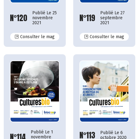
Publié Le 25
Publié Le 27
N°120
N°119
novembre
septembre
2021
2021
N°120
N°119
Consulter le mag
Consulter le mag
Publié Le 1
N°113
Publié Le 6
N°114
novembre
octobre 2020