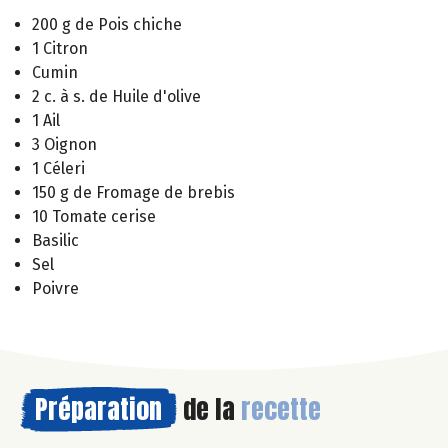
200 g de Pois chiche
1 Citron
Cumin
2 c. à s. de Huile d'olive
1 Ail
3 Oignon
1 Céleri
150 g de Fromage de brebis
10 Tomate cerise
Basilic
Sel
Poivre
Préparation
de la
recette