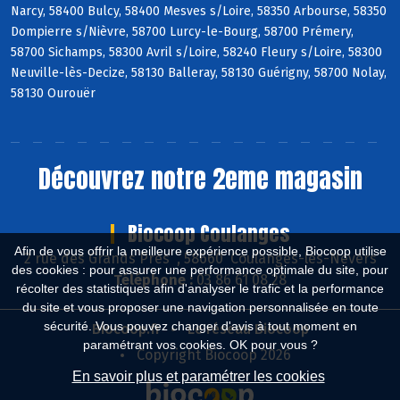
Narcy, 58400 Bulcy, 58400 Mesves s/Loire, 58350 Arbourse, 58350
Dompierre s/Nièvre, 58700 Lurcy-le-Bourg, 58700 Prémery,
58700 Sichamps, 58300 Avril s/Loire, 58240 Fleury s/Loire, 58300
Neuville-lès-Decize, 58130 Balleray, 58130 Guérigny, 58700 Nolay,
58130 Ourouër
Découvrez notre 2eme magasin
Biocoop Coulanges
Afin de vous offrir la meilleure expérience possible, Biocoop utilise
2 rue des Grands Près , 58660 Coulanges-lès-Nevers
des cookies : pour assurer une performance optimale du site, pour
Téléphone :
03 86 61 08 28
récolter des statistiques afin d'analyser le trafic et la performance
du site et vous proposer une navigation personnalisée en toute
sécurité. Vous pouvez changer d'avis à tout moment en
Biocoop.fr
Le réseau Biocoop
paramétrant vos cookies. OK pour vous ?
Copyright Biocoop 2026
En savoir plus et paramétrer les cookies