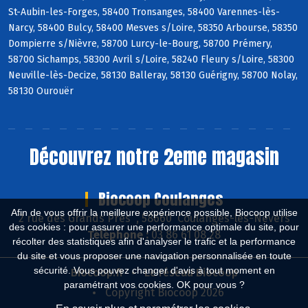
St-Aubin-les-Forges, 58400 Tronsanges, 58400 Varennes-lès-
Narcy, 58400 Bulcy, 58400 Mesves s/Loire, 58350 Arbourse, 58350
Dompierre s/Nièvre, 58700 Lurcy-le-Bourg, 58700 Prémery,
58700 Sichamps, 58300 Avril s/Loire, 58240 Fleury s/Loire, 58300
Neuville-lès-Decize, 58130 Balleray, 58130 Guérigny, 58700 Nolay,
58130 Ourouër
Découvrez notre 2eme magasin
Biocoop Coulanges
Afin de vous offrir la meilleure expérience possible, Biocoop utilise
2 rue des Grands Près , 58660 Coulanges-lès-Nevers
des cookies : pour assurer une performance optimale du site, pour
Téléphone :
03 86 61 08 28
récolter des statistiques afin d'analyser le trafic et la performance
du site et vous proposer une navigation personnalisée en toute
sécurité. Vous pouvez changer d'avis à tout moment en
Biocoop.fr
Le réseau Biocoop
paramétrant vos cookies. OK pour vous ?
Copyright Biocoop 2026