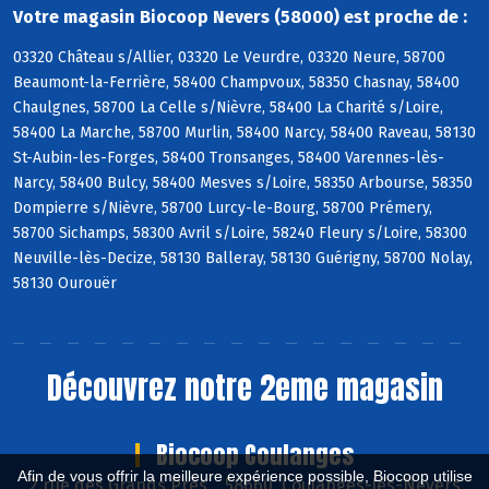
Votre magasin Biocoop Nevers (58000) est proche de :
03320 Château s/Allier, 03320 Le Veurdre, 03320 Neure, 58700
Beaumont-la-Ferrière, 58400 Champvoux, 58350 Chasnay, 58400
Chaulgnes, 58700 La Celle s/Nièvre, 58400 La Charité s/Loire,
58400 La Marche, 58700 Murlin, 58400 Narcy, 58400 Raveau, 58130
St-Aubin-les-Forges, 58400 Tronsanges, 58400 Varennes-lès-
Narcy, 58400 Bulcy, 58400 Mesves s/Loire, 58350 Arbourse, 58350
Dompierre s/Nièvre, 58700 Lurcy-le-Bourg, 58700 Prémery,
58700 Sichamps, 58300 Avril s/Loire, 58240 Fleury s/Loire, 58300
Neuville-lès-Decize, 58130 Balleray, 58130 Guérigny, 58700 Nolay,
58130 Ourouër
Découvrez notre 2eme magasin
Biocoop Coulanges
Afin de vous offrir la meilleure expérience possible, Biocoop utilise
2 rue des Grands Près , 58660 Coulanges-lès-Nevers