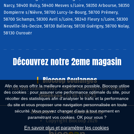
Narcy, 58400 Bulcy, 58400 Mesves s/Loire, 58350 Arbourse, 58350
Dompierre s/Nièvre, 58700 Lurcy-le-Bourg, 58700 Prémery,
58700 Sichamps, 58300 Avril s/Loire, 58240 Fleury s/Loire, 58300
Neuville-lès-Decize, 58130 Balleray, 58130 Guérigny, 58700 Nolay,
58130 Ourouër
Découvrez notre 2eme magasin
Biocoop Coulanges
Afin de vous offrir la meilleure expérience possible, Biocoop utilise
2 rue des Grands Près , 58660 Coulanges-lès-Nevers
des cookies : pour assurer une performance optimale du site, pour
Téléphone :
03 86 61 08 28
récolter des statistiques afin d'analyser le trafic et la performance
du site et vous proposer une navigation personnalisée en toute
sécurité. Vous pouvez changer d'avis à tout moment en
Biocoop.fr
Le réseau Biocoop
paramétrant vos cookies. OK pour vous ?
Copyright Biocoop 2026
En savoir plus et paramétrer les cookies