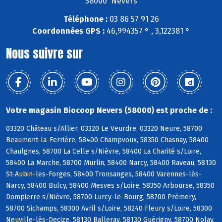
58000 Nevers
Téléphone :
03 86 57 91 26
Coordonnées GPS :
46,994357 ° , 3,122381 °
Nous suivre sur
Votre magasin Biocoop Nevers (58000) est proche de :
03320 Château s/Allier, 03320 Le Veurdre, 03320 Neure, 58700
Beaumont-la-Ferrière, 58400 Champvoux, 58350 Chasnay, 58400
Chaulgnes, 58700 La Celle s/Nièvre, 58400 La Charité s/Loire,
58400 La Marche, 58700 Murlin, 58400 Narcy, 58400 Raveau, 58130
St-Aubin-les-Forges, 58400 Tronsanges, 58400 Varennes-lès-
Narcy, 58400 Bulcy, 58400 Mesves s/Loire, 58350 Arbourse, 58350
Dompierre s/Nièvre, 58700 Lurcy-le-Bourg, 58700 Prémery,
58700 Sichamps, 58300 Avril s/Loire, 58240 Fleury s/Loire, 58300
Neuville-lès-Decize, 58130 Balleray, 58130 Guérigny, 58700 Nolay,