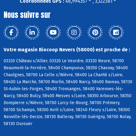
Coordonnées GPS :
46,994357 ° , 3,122381 °
Nous suivre sur
Votre magasin Biocoop Nevers (58000) est proche de :
03320 Château s/Allier, 03320 Le Veurdre, 03320 Neure, 58700
Beaumont-la-Ferrière, 58400 Champvoux, 58350 Chasnay, 58400
Chaulgnes, 58700 La Celle s/Nièvre, 58400 La Charité s/Loire,
58400 La Marche, 58700 Murlin, 58400 Narcy, 58400 Raveau, 58130
St-Aubin-les-Forges, 58400 Tronsanges, 58400 Varennes-lès-
Narcy, 58400 Bulcy, 58400 Mesves s/Loire, 58350 Arbourse, 58350
Dompierre s/Nièvre, 58700 Lurcy-le-Bourg, 58700 Prémery,
58700 Sichamps, 58300 Avril s/Loire, 58240 Fleury s/Loire, 58300
Neuville-lès-Decize, 58130 Balleray, 58130 Guérigny, 58700 Nolay,
58130 Ourouër