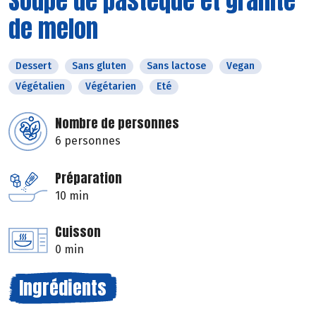
Soupe de pastèque et granité
de melon
Dessert
Sans gluten
Sans lactose
Vegan
Végétalien
Végétarien
Eté
Nombre de personnes
6 personnes
Préparation
10 min
Cuisson
0 min
Ingrédients