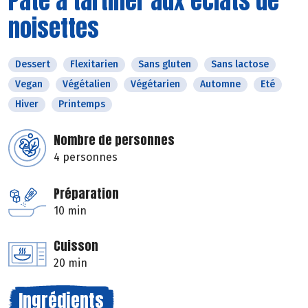
Pâte à tartiner aux éclats de
noisettes
Dessert
Flexitarien
Sans gluten
Sans lactose
Vegan
Végétalien
Végétarien
Automne
Eté
Hiver
Printemps
Nombre de personnes
4 personnes
Préparation
10 min
Cuisson
20 min
Ingrédients