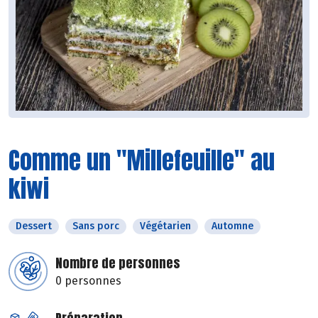
Comme un "Millefeuille" au
kiwi
Dessert
Sans porc
Végétarien
Automne
Nombre de personnes
0 personnes