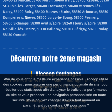
58400 La Marche, 58700 Murlin, 58400 Narcy, 58400 Raveau, 58130
St-Aubin-les-Forges, 58400 Tronsanges, 58400 Varennes-lès-
Narcy, 58400 Bulcy, 58400 Mesves s/Loire, 58350 Arbourse, 58350
Dompierre s/Nièvre, 58700 Lurcy-le-Bourg, 58700 Prémery,
58700 Sichamps, 58300 Avril s/Loire, 58240 Fleury s/Loire, 58300
Neuville-lès-Decize, 58130 Balleray, 58130 Guérigny, 58700 Nolay,
58130 Ourouër
Découvrez notre 2eme magasin
Biocoop Coulanges
Afin de vous offrir la meilleure expérience possible, Biocoop utilise
2 rue des Grands Près , 58660 Coulanges-lès-Nevers
des cookies : pour assurer une performance optimale du site, pour
Téléphone :
03 86 61 08 28
récolter des statistiques afin d'analyser le trafic et la performance
du site et vous proposer une navigation personnalisée en toute
sécurité. Vous pouvez changer d'avis à tout moment en
Biocoop.fr
Le réseau Biocoop
paramétrant vos cookies. OK pour vous ?
Copyright Biocoop 2026