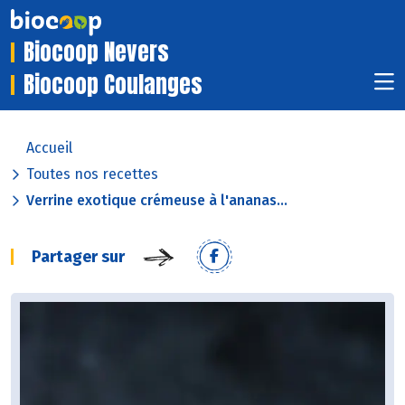
Biocoop Nevers
Biocoop Coulanges
Accueil
Toutes nos recettes
Verrine exotique crémeuse à l'ananas...
Partager sur