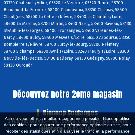
03320 Château s/Allier, 03320 Le Veurdre, 03320 Neure, 58700
Beaumont-la-Ferrière, 58400 Champvoux, 58350 Chasnay, 58400
Chaulgnes, 58700 La Celle s/Nièvre, 58400 La Charité s/Loire,
58400 La Marche, 58700 Murlin, 58400 Narcy, 58400 Raveau, 58130
St-Aubin-les-Forges, 58400 Tronsanges, 58400 Varennes-lès-
Narcy, 58400 Bulcy, 58400 Mesves s/Loire, 58350 Arbourse, 58350
Dompierre s/Nièvre, 58700 Lurcy-le-Bourg, 58700 Prémery,
58700 Sichamps, 58300 Avril s/Loire, 58240 Fleury s/Loire, 58300
Neuville-lès-Decize, 58130 Balleray, 58130 Guérigny, 58700 Nolay,
58130 Ourouër
Découvrez notre 2eme magasin
Biocoop Coulanges
Afin de vous offrir la meilleure expérience possible, Biocoop utilise
2 rue des Grands Près , 58660 Coulanges-lès-Nevers
des cookies : pour assurer une performance optimale du site, pour
Téléphone :
03 86 61 08 28
récolter des statistiques afin d'analyser le trafic et la performance