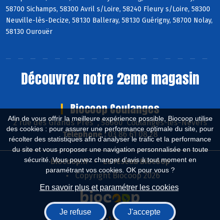
58700 Sichamps, 58300 Avril s/Loire, 58240 Fleury s/Loire, 58300
Neuville-lès-Decize, 58130 Balleray, 58130 Guérigny, 58700 Nolay,
58130 Ourouër
Découvrez notre 2eme magasin
Biocoop Coulanges
Afin de vous offrir la meilleure expérience possible, Biocoop utilise
2 rue des Grands Près , 58660 Coulanges-lès-Nevers
des cookies : pour assurer une performance optimale du site, pour
Téléphone :
03 86 61 08 28
récolter des statistiques afin d'analyser le trafic et la performance
du site et vous proposer une navigation personnalisée en toute
sécurité. Vous pouvez changer d'avis à tout moment en
Biocoop.fr
Le réseau Biocoop
paramétrant vos cookies. OK pour vous ?
Copyright Biocoop 2026
En savoir plus et paramétrer les cookies
Je refuse
J'accepte