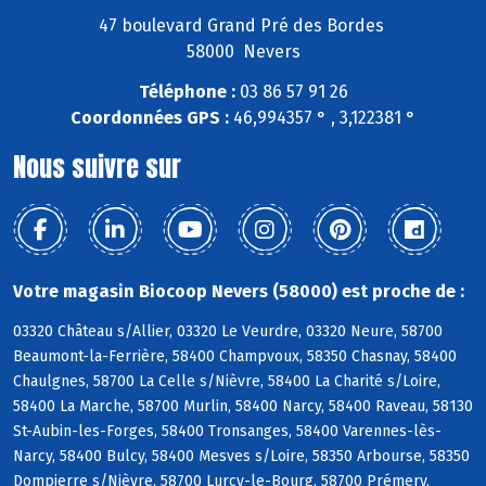
47 boulevard Grand Pré des Bordes
58000 Nevers
Téléphone :
03 86 57 91 26
Coordonnées GPS :
46,994357 ° , 3,122381 °
Nous suivre sur
Votre magasin Biocoop Nevers (58000) est proche de :
03320 Château s/Allier, 03320 Le Veurdre, 03320 Neure, 58700
Beaumont-la-Ferrière, 58400 Champvoux, 58350 Chasnay, 58400
Chaulgnes, 58700 La Celle s/Nièvre, 58400 La Charité s/Loire,
58400 La Marche, 58700 Murlin, 58400 Narcy, 58400 Raveau, 58130
St-Aubin-les-Forges, 58400 Tronsanges, 58400 Varennes-lès-
Narcy, 58400 Bulcy, 58400 Mesves s/Loire, 58350 Arbourse, 58350
Dompierre s/Nièvre, 58700 Lurcy-le-Bourg, 58700 Prémery,