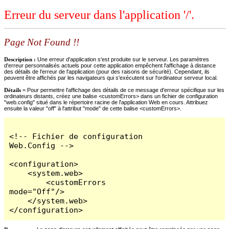
Erreur du serveur dans l'application '/'.
Page Not Found !!
Description :
Une erreur d'application s'est produite sur le serveur. Les paramètres
d'erreur personnalisés actuels pour cette application empêchent l'affichage à distance
des détails de l'erreur de l'application (pour des raisons de sécurité). Cependant, ils
peuvent être affichés par les navigateurs qui s'exécutent sur l'ordinateur serveur local.
Détails =
Pour permettre l'affichage des détails de ce message d'erreur spécifique sur les
ordinateurs distants, créez une balise <customErrors> dans un fichier de configuration
"web.config" situé dans le répertoire racine de l'application Web en cours. Attribuez
ensuite la valeur "off" à l'attribut "mode" de cette balise <customErrors>.
<!-- Fichier de configuration 
Web.Config -->

<configuration>

    <system.web>

        <customErrors 
mode="Off"/>

    </system.web>

</configuration>