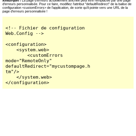
Remarques :
La page d'erreurs actuellement affichée peut être remplacée par une page
d'erreurs personnalisée. Pour ce faire, modifiez l'attribut "defaultRedirect" de la balise de
configuration <customErrors> de l'application, de sorte qu'il pointe vers une URL de la
page d'erreurs personnalisée !
<!-- Fichier de configuration 
Web.Config -->

<configuration>

    <system.web>

        <customErrors 
mode="RemoteOnly" 
defaultRedirect="mycustompage.h
tm"/>

    </system.web>

</configuration>