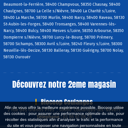
Beaumont-la-Ferrière, 58400 Champvoux, 58350 Chasnay, 58400
Chaulgnes, 58700 La Celle s/Nièvre, 58400 La Charité s/Loire,
58400 La Marche, 58700 Murlin, 58400 Narcy, 58400 Raveau, 58130
St-Aubin-les-Forges, 58400 Tronsanges, 58400 Varennes-lès-
Narcy, 58400 Bulcy, 58400 Mesves s/Loire, 58350 Arbourse, 58350
Dompierre s/Nièvre, 58700 Lurcy-le-Bourg, 58700 Prémery,
58700 Sichamps, 58300 Avril s/Loire, 58240 Fleury s/Loire, 58300
Neuville-lès-Decize, 58130 Balleray, 58130 Guérigny, 58700 Nolay,
58130 Ourouër
Découvrez notre 2eme magasin
Biocoop Coulanges
Afin de vous offrir la meilleure expérience possible, Biocoop utilise
2 rue des Grands Près , 58660 Coulanges-lès-Nevers
des cookies : pour assurer une performance optimale du site, pour
Téléphone :
03 86 61 08 28
récolter des statistiques afin d'analyser le trafic et la performance
du site et vous proposer une navigation personnalisée en toute