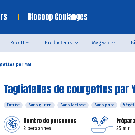
ers
Biocoop Coulanges
Recettes
Producteurs
Magazines
B
gettes par Ya!
Tagliatelles de courgettes par 
Entrée
Sans gluten
Sans lactose
Sans porc
Végét
Nombre de personnes
Prépara
2 personnes
25 min