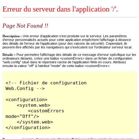
Erreur du serveur dans l'application '/'.
Page Not Found !!
Description :
Une erreur d'application s'est produite sur le serveur. Les paramètres
d'erreur personnalisés actuels pour cette application empêchent l'affichage à distance
des détails de l'erreur de l'application (pour des raisons de sécurité). Cependant, ils
peuvent être affichés par les navigateurs qui s'exécutent sur l'ordinateur serveur local.
Détails =
Pour permettre l'affichage des détails de ce message d'erreur spécifique sur les
ordinateurs distants, créez une balise <customErrors> dans un fichier de configuration
"web.config" situé dans le répertoire racine de l'application Web en cours. Attribuez
ensuite la valeur "off" à l'attribut "mode" de cette balise <customErrors>.
<!-- Fichier de configuration 
Web.Config -->

<configuration>

    <system.web>

        <customErrors 
mode="Off"/>

    </system.web>

</configuration>