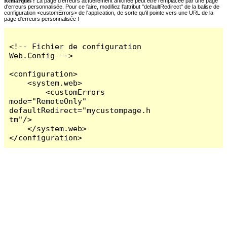
Remarques :
La page d'erreurs actuellement affichée peut être remplacée par une page
d'erreurs personnalisée. Pour ce faire, modifiez l'attribut "defaultRedirect" de la balise de
configuration <customErrors> de l'application, de sorte qu'il pointe vers une URL de la
page d'erreurs personnalisée !
<!-- Fichier de configuration 
Web.Config -->

<configuration>

    <system.web>

        <customErrors 
mode="RemoteOnly" 
defaultRedirect="mycustompage.h
tm"/>

    </system.web>

</configuration>