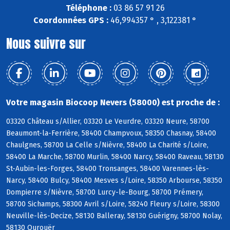
Téléphone :
03 86 57 91 26
Coordonnées GPS :
46,994357 ° , 3,122381 °
Nous suivre sur
Votre magasin Biocoop Nevers (58000) est proche de :
03320 Château s/Allier, 03320 Le Veurdre, 03320 Neure, 58700
Beaumont-la-Ferrière, 58400 Champvoux, 58350 Chasnay, 58400
Chaulgnes, 58700 La Celle s/Nièvre, 58400 La Charité s/Loire,
58400 La Marche, 58700 Murlin, 58400 Narcy, 58400 Raveau, 58130
St-Aubin-les-Forges, 58400 Tronsanges, 58400 Varennes-lès-
Narcy, 58400 Bulcy, 58400 Mesves s/Loire, 58350 Arbourse, 58350
Dompierre s/Nièvre, 58700 Lurcy-le-Bourg, 58700 Prémery,
58700 Sichamps, 58300 Avril s/Loire, 58240 Fleury s/Loire, 58300
Neuville-lès-Decize, 58130 Balleray, 58130 Guérigny, 58700 Nolay,
58130 Ourouër