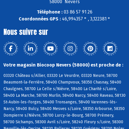
58000 Nevers
Téléphone :
03 86 57 91 26
Coordonnées GPS :
46,994357 ° , 3,122381 °
Nous suivre sur
Votre magasin Biocoop Nevers (58000) est proche de :
03320 Château s/Allier, 03320 Le Veurdre, 03320 Neure, 58700
Beaumont-la-Ferrière, 58400 Champvoux, 58350 Chasnay, 58400
Chaulgnes, 58700 La Celle s/Nièvre, 58400 La Charité s/Loire,
58400 La Marche, 58700 Murlin, 58400 Narcy, 58400 Raveau, 58130
St-Aubin-les-Forges, 58400 Tronsanges, 58400 Varennes-lès-
Narcy, 58400 Bulcy, 58400 Mesves s/Loire, 58350 Arbourse, 58350
Dompierre s/Nièvre, 58700 Lurcy-le-Bourg, 58700 Prémery,
58700 Sichamps, 58300 Avril s/Loire, 58240 Fleury s/Loire, 58300
Neuville-lès-Decize, 58130 Balleray, 58130 Guérigny, 58700 Nolay,