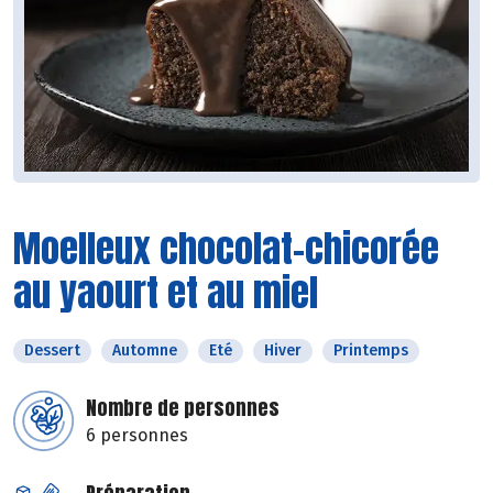
Moelleux chocolat-chicorée
au yaourt et au miel
Dessert
Automne
Eté
Hiver
Printemps
Nombre de personnes
6 personnes