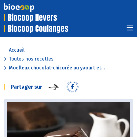
Biocoop Nevers
Biocoop Coulanges
Accueil
Toutes nos recettes
Moelleux chocolat-chicorée au yaourt et...
Partager sur