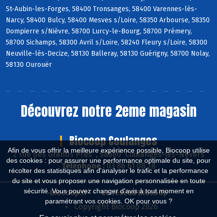
St-Aubin-les-Forges, 58400 Tronsanges, 58400 Varennes-lès-
Narcy, 58400 Bulcy, 58400 Mesves s/Loire, 58350 Arbourse, 58350
Dompierre s/Nièvre, 58700 Lurcy-le-Bourg, 58700 Prémery,
58700 Sichamps, 58300 Avril s/Loire, 58240 Fleury s/Loire, 58300
Neuville-lès-Decize, 58130 Balleray, 58130 Guérigny, 58700 Nolay,
58130 Ourouër
Découvrez notre 2eme magasin
Biocoop Coulanges
Afin de vous offrir la meilleure expérience possible, Biocoop utilise
2 rue des Grands Près , 58660 Coulanges-lès-Nevers
des cookies : pour assurer une performance optimale du site, pour
Téléphone :
03 86 61 08 28
récolter des statistiques afin d'analyser le trafic et la performance
du site et vous proposer une navigation personnalisée en toute
sécurité. Vous pouvez changer d'avis à tout moment en
Biocoop.fr
Le réseau Biocoop
paramétrant vos cookies. OK pour vous ?
Copyright Biocoop 2026