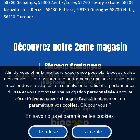
58700 Sichamps, 58300 Avril s/Loire, 58240 Fleury s/Loire, 58300
Neuville-lès-Decize, 58130 Balleray, 58130 Guérigny, 58700 Nolay,
58130 Ourouër
Découvrez notre 2eme magasin
Biocoop Coulanges
Afin de vous offrir la meilleure expérience possible, Biocoop utilise
2 rue des Grands Près , 58660 Coulanges-lès-Nevers
des cookies : pour assurer une performance optimale du site, pour
Téléphone :
03 86 61 08 28
récolter des statistiques afin d'analyser le trafic et la performance
du site et vous proposer une navigation personnalisée en toute
sécurité. Vous pouvez changer d'avis à tout moment en
Biocoop.fr
Le réseau Biocoop
paramétrant vos cookies. OK pour vous ?
Copyright Biocoop 2026
En savoir plus et paramétrer les cookies
Je refuse
J'accepte
Réalisé par