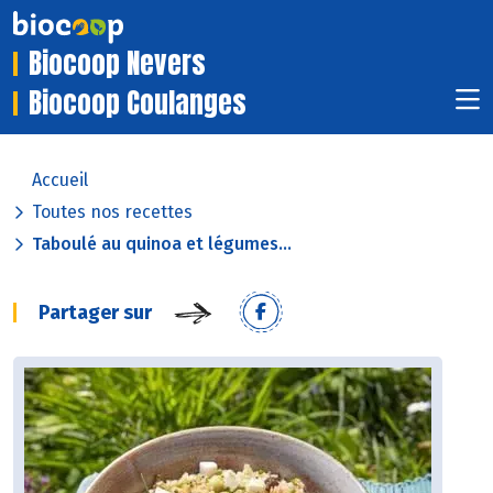
Biocoop Nevers
Biocoop Coulanges
Accueil
Toutes nos recettes
Taboulé au quinoa et légumes...
Partager sur