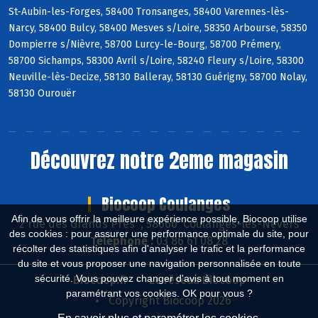
St-Aubin-les-Forges, 58400 Tronsanges, 58400 Varennes-lès-
Narcy, 58400 Bulcy, 58400 Mesves s/Loire, 58350 Arbourse, 58350
Dompierre s/Nièvre, 58700 Lurcy-le-Bourg, 58700 Prémery,
58700 Sichamps, 58300 Avril s/Loire, 58240 Fleury s/Loire, 58300
Neuville-lès-Decize, 58130 Balleray, 58130 Guérigny, 58700 Nolay,
58130 Ourouër
Découvrez notre 2eme magasin
Biocoop Coulanges
Afin de vous offrir la meilleure expérience possible, Biocoop utilise
2 rue des Grands Près , 58660 Coulanges-lès-Nevers
des cookies : pour assurer une performance optimale du site, pour
Téléphone :
03 86 61 08 28
récolter des statistiques afin d'analyser le trafic et la performance
du site et vous proposer une navigation personnalisée en toute
sécurité. Vous pouvez changer d'avis à tout moment en
Biocoop.fr
Le réseau Biocoop
paramétrant vos cookies. OK pour vous ?
Copyright Biocoop 2026