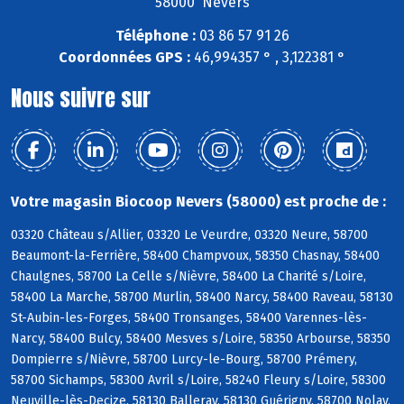
58000 Nevers
Téléphone :
03 86 57 91 26
Coordonnées GPS :
46,994357 ° , 3,122381 °
Nous suivre sur
Votre magasin Biocoop Nevers (58000) est proche de :
03320 Château s/Allier, 03320 Le Veurdre, 03320 Neure, 58700
Beaumont-la-Ferrière, 58400 Champvoux, 58350 Chasnay, 58400
Chaulgnes, 58700 La Celle s/Nièvre, 58400 La Charité s/Loire,
58400 La Marche, 58700 Murlin, 58400 Narcy, 58400 Raveau, 58130
St-Aubin-les-Forges, 58400 Tronsanges, 58400 Varennes-lès-
Narcy, 58400 Bulcy, 58400 Mesves s/Loire, 58350 Arbourse, 58350
Dompierre s/Nièvre, 58700 Lurcy-le-Bourg, 58700 Prémery,
58700 Sichamps, 58300 Avril s/Loire, 58240 Fleury s/Loire, 58300
Neuville-lès-Decize, 58130 Balleray, 58130 Guérigny, 58700 Nolay,