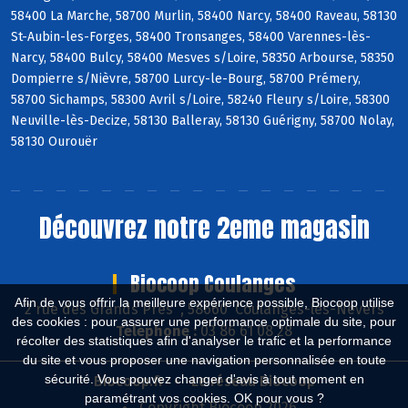
58400 La Marche, 58700 Murlin, 58400 Narcy, 58400 Raveau, 58130
St-Aubin-les-Forges, 58400 Tronsanges, 58400 Varennes-lès-
Narcy, 58400 Bulcy, 58400 Mesves s/Loire, 58350 Arbourse, 58350
Dompierre s/Nièvre, 58700 Lurcy-le-Bourg, 58700 Prémery,
58700 Sichamps, 58300 Avril s/Loire, 58240 Fleury s/Loire, 58300
Neuville-lès-Decize, 58130 Balleray, 58130 Guérigny, 58700 Nolay,
58130 Ourouër
Découvrez notre 2eme magasin
Biocoop Coulanges
Afin de vous offrir la meilleure expérience possible, Biocoop utilise
2 rue des Grands Près , 58660 Coulanges-lès-Nevers
des cookies : pour assurer une performance optimale du site, pour
Téléphone :
03 86 61 08 28
récolter des statistiques afin d'analyser le trafic et la performance
du site et vous proposer une navigation personnalisée en toute
sécurité. Vous pouvez changer d'avis à tout moment en
Biocoop.fr
Le réseau Biocoop
paramétrant vos cookies. OK pour vous ?
Copyright Biocoop 2026