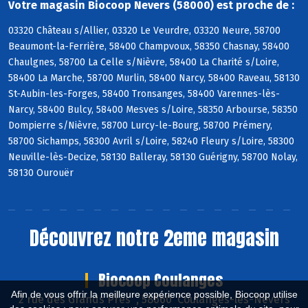
Votre magasin Biocoop Nevers (58000) est proche de :
03320 Château s/Allier, 03320 Le Veurdre, 03320 Neure, 58700
Beaumont-la-Ferrière, 58400 Champvoux, 58350 Chasnay, 58400
Chaulgnes, 58700 La Celle s/Nièvre, 58400 La Charité s/Loire,
58400 La Marche, 58700 Murlin, 58400 Narcy, 58400 Raveau, 58130
St-Aubin-les-Forges, 58400 Tronsanges, 58400 Varennes-lès-
Narcy, 58400 Bulcy, 58400 Mesves s/Loire, 58350 Arbourse, 58350
Dompierre s/Nièvre, 58700 Lurcy-le-Bourg, 58700 Prémery,
58700 Sichamps, 58300 Avril s/Loire, 58240 Fleury s/Loire, 58300
Neuville-lès-Decize, 58130 Balleray, 58130 Guérigny, 58700 Nolay,
58130 Ourouër
Découvrez notre 2eme magasin
Biocoop Coulanges
Afin de vous offrir la meilleure expérience possible, Biocoop utilise
2 rue des Grands Près , 58660 Coulanges-lès-Nevers