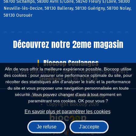
58700 Sichamps, 58300 Avril s/Loire, 58240 Fleury s/Loire, 58300
Neuville-lès-Decize, 58130 Balleray, 58130 Guérigny, 58700 Nolay,
58130 Ourouër
Découvrez notre 2eme magasin
Biocoop Coulanges
Afin de vous offrir la meilleure expérience possible, Biocoop utilise
2 rue des Grands Près , 58660 Coulanges-lès-Nevers
des cookies : pour assurer une performance optimale du site, pour
Téléphone :
03 86 61 08 28
récolter des statistiques afin d'analyser le trafic et la performance
du site et vous proposer une navigation personnalisée en toute
sécurité. Vous pouvez changer d'avis à tout moment en
Biocoop.fr
Le réseau Biocoop
paramétrant vos cookies. OK pour vous ?
Copyright Biocoop 2026
En savoir plus et paramétrer les cookies
Je refuse
J'accepte
Réalisé par