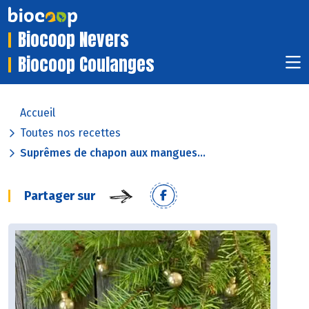
Biocoop Nevers
Biocoop Coulanges
Accueil
Toutes nos recettes
Suprêmes de chapon aux mangues...
Partager sur