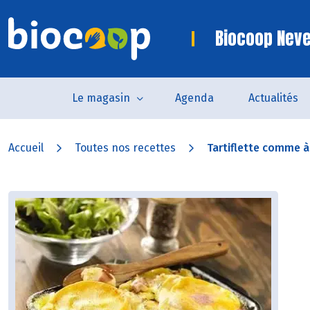
Biocoop Nev
Le magasin
Agenda
Actualités
Accueil
Toutes nos recettes
Tartiflette comme 