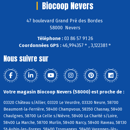
Biocoop Nevers
47 boulevard Grand Pré des Bordes
58000 Nevers
Téléphone :
03 86 57 91 26
Coordonnées GPS :
46,994357 ° , 3,122381 °
Nous suivre sur
Votre magasin Biocoop Nevers (58000) est proche de :
03320 Château s/Allier, 03320 Le Veurdre, 03320 Neure, 58700
Beaumont-la-Ferrière, 58400 Champvoux, 58350 Chasnay, 58400
Chaulgnes, 58700 La Celle s/Nièvre, 58400 La Charité s/Loire,
58400 La Marche, 58700 Murlin, 58400 Narcy, 58400 Raveau, 58130
St-Aubin-les-Forges, 58400 Tronsanges, 58400 Varennes-lès-