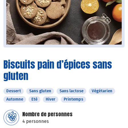
Biscuits pain d’épices sans
gluten
Dessert
Sans gluten
Sans lactose
Végétarien
Automne
Eté
Hiver
Printemps
Nombre de personnes
4 personnes