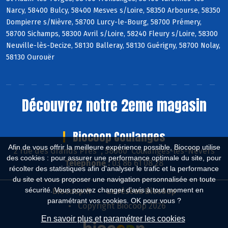
Narcy, 58400 Bulcy, 58400 Mesves s/Loire, 58350 Arbourse, 58350
Dompierre s/Nièvre, 58700 Lurcy-le-Bourg, 58700 Prémery,
58700 Sichamps, 58300 Avril s/Loire, 58240 Fleury s/Loire, 58300
Neuville-lès-Decize, 58130 Balleray, 58130 Guérigny, 58700 Nolay,
58130 Ourouër
Découvrez notre 2eme magasin
Biocoop Coulanges
Afin de vous offrir la meilleure expérience possible, Biocoop utilise
2 rue des Grands Près , 58660 Coulanges-lès-Nevers
des cookies : pour assurer une performance optimale du site, pour
Téléphone :
03 86 61 08 28
récolter des statistiques afin d'analyser le trafic et la performance
du site et vous proposer une navigation personnalisée en toute
sécurité. Vous pouvez changer d'avis à tout moment en
Biocoop.fr
Le réseau Biocoop
paramétrant vos cookies. OK pour vous ?
Copyright Biocoop 2026
En savoir plus et paramétrer les cookies