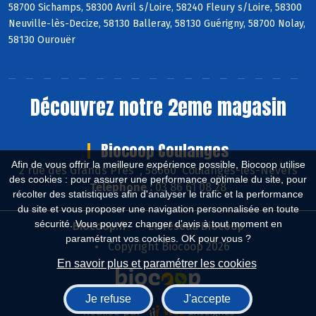
58700 Sichamps, 58300 Avril s/Loire, 58240 Fleury s/Loire, 58300
Neuville-lès-Decize, 58130 Balleray, 58130 Guérigny, 58700 Nolay,
58130 Ourouër
Découvrez notre 2eme magasin
Biocoop Coulanges
Afin de vous offrir la meilleure expérience possible, Biocoop utilise
2 rue des Grands Près , 58660 Coulanges-lès-Nevers
des cookies : pour assurer une performance optimale du site, pour
Téléphone :
03 86 61 08 28
récolter des statistiques afin d'analyser le trafic et la performance
du site et vous proposer une navigation personnalisée en toute
sécurité. Vous pouvez changer d'avis à tout moment en
Biocoop.fr
Le réseau Biocoop
paramétrant vos cookies. OK pour vous ?
Copyright Biocoop 2026
En savoir plus et paramétrer les cookies
Je refuse
J'accepte
Réalisé par