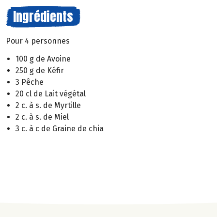
Ingrédients
Pour 4 personnes
100 g de Avoine
250 g de Kéfir
3 Pêche
20 cl de Lait végétal
2 c. à s. de Myrtille
2 c. à s. de Miel
3 c. à c de Graine de chia