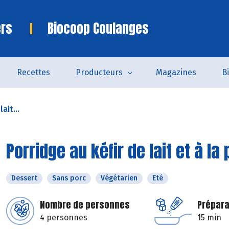
ers
Biocoop Coulanges
Recettes
Producteurs
Magazines
B
ait...
Porridge au kéfir de lait et à la
Dessert
Sans porc
Végétarien
Eté
Nombre de personnes
Prépara
4 personnes
15 min