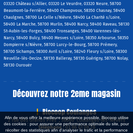
03320 Château s/Allier, 03320 Le Veurdre, 03320 Neure, 58700
Beaumont-la-Ferrière, 58400 Champvoux, 58350 Chasnay, 58400
Chaulgnes, 58700 La Celle s/Nièvre, 58400 La Charité s/Loire,
58400 La Marche, 58700 Murlin, 58400 Narcy, 58400 Raveau, 58130
St-Aubin-les-Forges, 58400 Tronsanges, 58400 Varennes-lès-
Narcy, 58400 Bulcy, 58400 Mesves s/Loire, 58350 Arbourse, 58350
Dompierre s/Nièvre, 58700 Lurcy-le-Bourg, 58700 Prémery,
58700 Sichamps, 58300 Avril s/Loire, 58240 Fleury s/Loire, 58300
Neuville-lès-Decize, 58130 Balleray, 58130 Guérigny, 58700 Nolay,
58130 Ourouër
Découvrez notre 2eme magasin
Biocoop Coulanges
Afin de vous offrir la meilleure expérience possible, Biocoop utilise
2 rue des Grands Près , 58660 Coulanges-lès-Nevers
des cookies : pour assurer une performance optimale du site, pour
Téléphone :
03 86 61 08 28
récolter des statistiques afin d'analyser le trafic et la performance