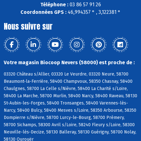
Téléphone :
03 86 57 91 26
Coordonnées GPS :
46,994357 ° , 3,122381 °
Nous suivre sur
Votre magasin Biocoop Nevers (58000) est proche de :
03320 Château s/Allier, 03320 Le Veurdre, 03320 Neure, 58700
Beaumont-la-Ferrière, 58400 Champvoux, 58350 Chasnay, 58400
Chaulgnes, 58700 La Celle s/Nièvre, 58400 La Charité s/Loire,
58400 La Marche, 58700 Murlin, 58400 Narcy, 58400 Raveau, 58130
St-Aubin-les-Forges, 58400 Tronsanges, 58400 Varennes-lès-
Narcy, 58400 Bulcy, 58400 Mesves s/Loire, 58350 Arbourse, 58350
Dompierre s/Nièvre, 58700 Lurcy-le-Bourg, 58700 Prémery,
58700 Sichamps, 58300 Avril s/Loire, 58240 Fleury s/Loire, 58300
Neuville-lès-Decize, 58130 Balleray, 58130 Guérigny, 58700 Nolay,
58130 Ourouër