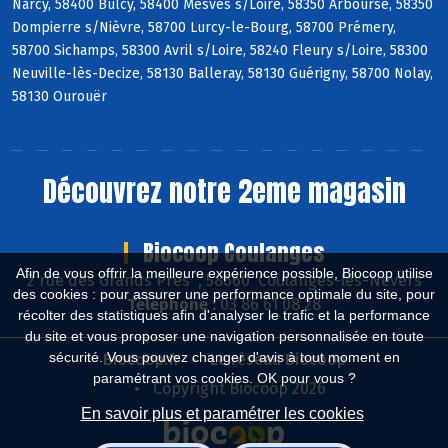
Narcy, 58400 Bulcy, 58400 Mesves s/Loire, 58350 Arbourse, 58350
Dompierre s/Nièvre, 58700 Lurcy-le-Bourg, 58700 Prémery,
58700 Sichamps, 58300 Avril s/Loire, 58240 Fleury s/Loire, 58300
Neuville-lès-Decize, 58130 Balleray, 58130 Guérigny, 58700 Nolay,
58130 Ourouër
Découvrez notre 2eme magasin
Biocoop Coulanges
Afin de vous offrir la meilleure expérience possible, Biocoop utilise
2 rue des Grands Près , 58660 Coulanges-lès-Nevers
des cookies : pour assurer une performance optimale du site, pour
Téléphone :
03 86 61 08 28
récolter des statistiques afin d'analyser le trafic et la performance
du site et vous proposer une navigation personnalisée en toute
sécurité. Vous pouvez changer d'avis à tout moment en
Biocoop.fr
Le réseau Biocoop
paramétrant vos cookies. OK pour vous ?
Copyright Biocoop 2026
En savoir plus et paramétrer les cookies