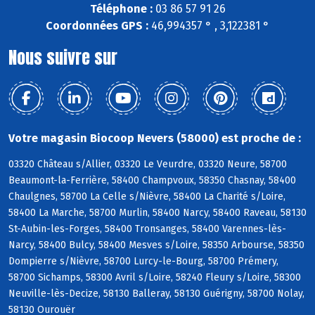
Téléphone :
03 86 57 91 26
Coordonnées GPS :
46,994357 ° , 3,122381 °
Nous suivre sur
Votre magasin Biocoop Nevers (58000) est proche de :
03320 Château s/Allier, 03320 Le Veurdre, 03320 Neure, 58700
Beaumont-la-Ferrière, 58400 Champvoux, 58350 Chasnay, 58400
Chaulgnes, 58700 La Celle s/Nièvre, 58400 La Charité s/Loire,
58400 La Marche, 58700 Murlin, 58400 Narcy, 58400 Raveau, 58130
St-Aubin-les-Forges, 58400 Tronsanges, 58400 Varennes-lès-
Narcy, 58400 Bulcy, 58400 Mesves s/Loire, 58350 Arbourse, 58350
Dompierre s/Nièvre, 58700 Lurcy-le-Bourg, 58700 Prémery,
58700 Sichamps, 58300 Avril s/Loire, 58240 Fleury s/Loire, 58300
Neuville-lès-Decize, 58130 Balleray, 58130 Guérigny, 58700 Nolay,
58130 Ourouër