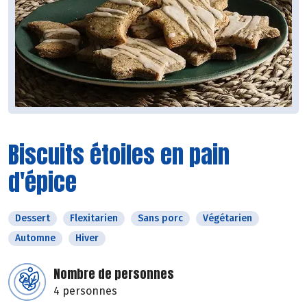
Biscuits étoiles en pain
d'épice
Dessert
Flexitarien
Sans porc
Végétarien
Automne
Hiver
Nombre de personnes
4 personnes