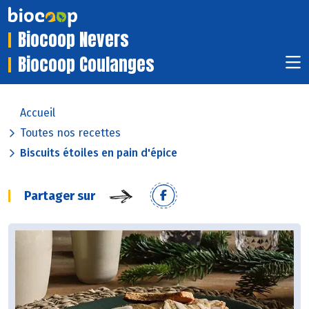
Biocoop Nevers
Biocoop Coulanges
Accueil
Toutes nos recettes
Biscuits étoiles en pain d'épice
Partager sur