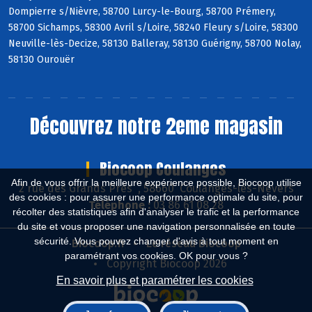
Dompierre s/Nièvre, 58700 Lurcy-le-Bourg, 58700 Prémery,
58700 Sichamps, 58300 Avril s/Loire, 58240 Fleury s/Loire, 58300
Neuville-lès-Decize, 58130 Balleray, 58130 Guérigny, 58700 Nolay,
58130 Ourouër
Découvrez notre 2eme magasin
Biocoop Coulanges
Afin de vous offrir la meilleure expérience possible, Biocoop utilise
2 rue des Grands Près , 58660 Coulanges-lès-Nevers
des cookies : pour assurer une performance optimale du site, pour
Téléphone :
03 86 61 08 28
récolter des statistiques afin d'analyser le trafic et la performance
du site et vous proposer une navigation personnalisée en toute
sécurité. Vous pouvez changer d'avis à tout moment en
Biocoop.fr
Le réseau Biocoop
paramétrant vos cookies. OK pour vous ?
Copyright Biocoop 2026
En savoir plus et paramétrer les cookies