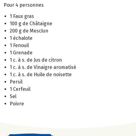
Pour 4 personnes
1 Faux gras
100 g de Châtaigne
200 g de Mesclun
1 échalote
1 Fenouil
1 Grenade
1 c. à s. de Jus de citron
1 c. à s. de Vinaigre aromatisé
1 c. à s. de Huile de noisette
Persil
1 Cerfeuil
Sel
Poivre