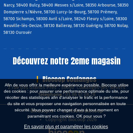
Narcy, 58400 Bulcy, 58400 Mesves s/Loire, 58350 Arbourse, 58350
Dompierre s/Nièvre, 58700 Lurcy-le-Bourg, 58700 Prémery,
58700 Sichamps, 58300 Avril s/Loire, 58240 Fleury s/Loire, 58300
Neuville-lès-Decize, 58130 Balleray, 58130 Guérigny, 58700 Nolay,
58130 Ourouër
Découvrez notre 2eme magasin
Biocoop Coulanges
Afin de vous offrir la meilleure expérience possible, Biocoop utilise
2 rue des Grands Près , 58660 Coulanges-lès-Nevers
des cookies : pour assurer une performance optimale du site, pour
Téléphone :
03 86 61 08 28
récolter des statistiques afin d'analyser le trafic et la performance
du site et vous proposer une navigation personnalisée en toute
sécurité. Vous pouvez changer d'avis à tout moment en
Biocoop.fr
Le réseau Biocoop
paramétrant vos cookies. OK pour vous ?
Copyright Biocoop 2026
En savoir plus et paramétrer les cookies