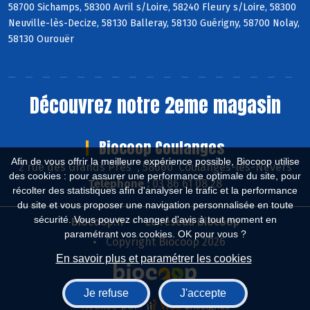
58700 Sichamps, 58300 Avril s/Loire, 58240 Fleury s/Loire, 58300
Neuville-lès-Decize, 58130 Balleray, 58130 Guérigny, 58700 Nolay,
58130 Ourouër
Découvrez notre 2eme magasin
Biocoop Coulanges
Afin de vous offrir la meilleure expérience possible, Biocoop utilise
2 rue des Grands Près , 58660 Coulanges-lès-Nevers
des cookies : pour assurer une performance optimale du site, pour
Téléphone :
03 86 61 08 28
récolter des statistiques afin d'analyser le trafic et la performance
du site et vous proposer une navigation personnalisée en toute
sécurité. Vous pouvez changer d'avis à tout moment en
Biocoop.fr
Le réseau Biocoop
paramétrant vos cookies. OK pour vous ?
Copyright Biocoop 2026
En savoir plus et paramétrer les cookies
Je refuse
J'accepte
Réalisé par