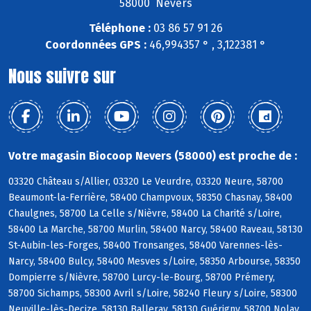
58000 Nevers
Téléphone :
03 86 57 91 26
Coordonnées GPS :
46,994357 ° , 3,122381 °
Nous suivre sur
Votre magasin Biocoop Nevers (58000) est proche de :
03320 Château s/Allier, 03320 Le Veurdre, 03320 Neure, 58700
Beaumont-la-Ferrière, 58400 Champvoux, 58350 Chasnay, 58400
Chaulgnes, 58700 La Celle s/Nièvre, 58400 La Charité s/Loire,
58400 La Marche, 58700 Murlin, 58400 Narcy, 58400 Raveau, 58130
St-Aubin-les-Forges, 58400 Tronsanges, 58400 Varennes-lès-
Narcy, 58400 Bulcy, 58400 Mesves s/Loire, 58350 Arbourse, 58350
Dompierre s/Nièvre, 58700 Lurcy-le-Bourg, 58700 Prémery,
58700 Sichamps, 58300 Avril s/Loire, 58240 Fleury s/Loire, 58300
Neuville-lès-Decize, 58130 Balleray, 58130 Guérigny, 58700 Nolay,