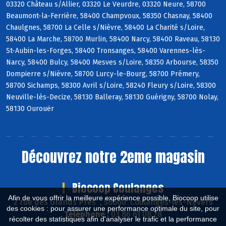
03320 Château s/Allier, 03320 Le Veurdre, 03320 Neure, 58700
Beaumont-la-Ferrière, 58400 Champvoux, 58350 Chasnay, 58400
Chaulgnes, 58700 La Celle s/Nièvre, 58400 La Charité s/Loire,
58400 La Marche, 58700 Murlin, 58400 Narcy, 58400 Raveau, 58130
St-Aubin-les-Forges, 58400 Tronsanges, 58400 Varennes-lès-
Narcy, 58400 Bulcy, 58400 Mesves s/Loire, 58350 Arbourse, 58350
Dompierre s/Nièvre, 58700 Lurcy-le-Bourg, 58700 Prémery,
58700 Sichamps, 58300 Avril s/Loire, 58240 Fleury s/Loire, 58300
Neuville-lès-Decize, 58130 Balleray, 58130 Guérigny, 58700 Nolay,
58130 Ourouër
Découvrez notre 2eme magasin
Biocoop Coulanges
Afin de vous offrir la meilleure expérience possible, Biocoop utilise
2 rue des Grands Près , 58660 Coulanges-lès-Nevers
des cookies : pour assurer une performance optimale du site, pour
Téléphone :
03 86 61 08 28
récolter des statistiques afin d'analyser le trafic et la performance