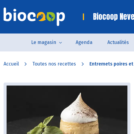
Biocoop Nev
Le magasin
Agenda
Actualités
Accueil
Toutes nos recettes
Entremets poires e