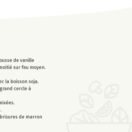
ousse de vanille
 moitié sur feu moyen.
ec la boisson soja.
 grand cercle à
mixées.
.
e brisures de marron