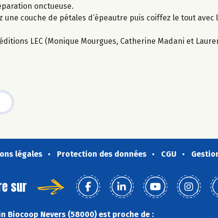
réparation onctueuse.
z une couche de pétales d’épeautre puis coiffez le tout avec 
ux éditions LEC (Monique Mourgues, Catherine Madani et Laure
ons légales
Protection des données
CGU
Gestio
re sur
n Biocoop Nevers (58000) est proche de :