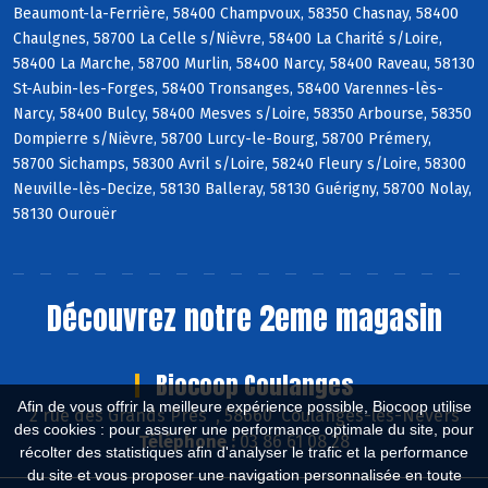
Beaumont-la-Ferrière, 58400 Champvoux, 58350 Chasnay, 58400
Chaulgnes, 58700 La Celle s/Nièvre, 58400 La Charité s/Loire,
58400 La Marche, 58700 Murlin, 58400 Narcy, 58400 Raveau, 58130
St-Aubin-les-Forges, 58400 Tronsanges, 58400 Varennes-lès-
Narcy, 58400 Bulcy, 58400 Mesves s/Loire, 58350 Arbourse, 58350
Dompierre s/Nièvre, 58700 Lurcy-le-Bourg, 58700 Prémery,
58700 Sichamps, 58300 Avril s/Loire, 58240 Fleury s/Loire, 58300
Neuville-lès-Decize, 58130 Balleray, 58130 Guérigny, 58700 Nolay,
58130 Ourouër
Découvrez notre 2eme magasin
Biocoop Coulanges
Afin de vous offrir la meilleure expérience possible, Biocoop utilise
2 rue des Grands Près , 58660 Coulanges-lès-Nevers
des cookies : pour assurer une performance optimale du site, pour
Téléphone :
03 86 61 08 28
récolter des statistiques afin d'analyser le trafic et la performance
du site et vous proposer une navigation personnalisée en toute