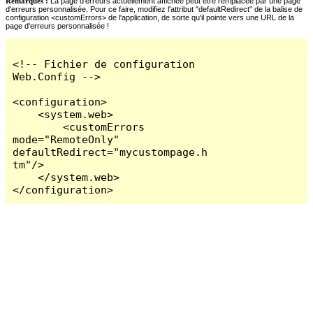
Remarques :
La page d'erreurs actuellement affichée peut être remplacée par une page
d'erreurs personnalisée. Pour ce faire, modifiez l'attribut "defaultRedirect" de la balise de
configuration <customErrors> de l'application, de sorte qu'il pointe vers une URL de la
page d'erreurs personnalisée !
<!-- Fichier de configuration 
Web.Config -->

<configuration>

    <system.web>

        <customErrors 
mode="RemoteOnly" 
defaultRedirect="mycustompage.h
tm"/>

    </system.web>

</configuration>