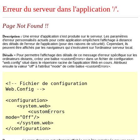
Erreur du serveur dans l'application '/'.
Page Not Found !!
Description :
Une erreur d'application s'est produite sur le serveur. Les paramètres
d'erreur personnalisés actuels pour cette application empêchent l'affichage à distance
des détails de l'erreur de l'application (pour des raisons de sécurité). Cependant, ils
peuvent être affichés par les navigateurs qui s'exécutent sur l'ordinateur serveur local.
Détails =
Pour permettre l'affichage des détails de ce message d'erreur spécifique sur les
ordinateurs distants, créez une balise <customErrors> dans un fichier de configuration
"web.config" situé dans le répertoire racine de l'application Web en cours. Attribuez
ensuite la valeur "off" à l'attribut "mode" de cette balise <customErrors>.
<!-- Fichier de configuration 
Web.Config -->

<configuration>

    <system.web>

        <customErrors 
mode="Off"/>

    </system.web>

</configuration>