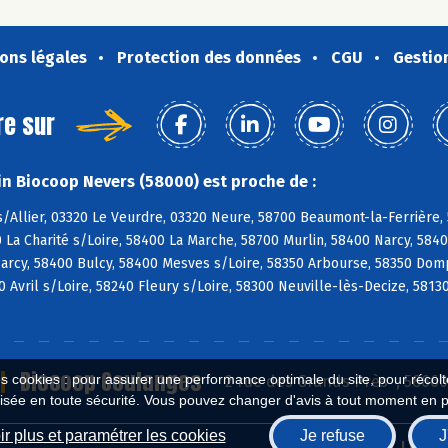
ons légales
Protection des données
CGU
Gestio
re sur
n Biocoop Nevers (58000) est proche de :
s/Allier, 03320 Le Veurdre, 03320 Neure, 58700 Beaumont-la-Ferrière
 La Charité s/Loire, 58400 La Marche, 58700 Murlin, 58400 Narcy, 58
arcy, 58400 Bulcy, 58400 Mesves s/Loire, 58350 Arbourse, 58350 Dom
 Avril s/Loire, 58240 Fleury s/Loire, 58300 Neuville-lès-Decize, 5813
Biocoop Coulanges
es cookies : pour assurer une performance optimale du site, pour récolter
2 rue des Grands Près , 5866
isée en toute sécurité. Vous pouvez changer d'avis à tout moment en 
r plus et paramétrer les cookies
Je refuse
J
Biocoop.fr
Le ré