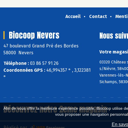
Accueil
Contact
Menti
Biocoop Nevers
Nous suiv
47 boulevard Grand Pré des Bordes
Votre magasi
58000 Nevers
03320 Château 
Téléphone :
03 86 57 91 26
s/Nièvre, 58400
Coordonnées GPS :
46,994357 ° , 3,122381
Varennes-lès-N
°
Sichamps, 58300
Découvrez notre 2eme magasin
Afin de vous offrir la meilleure expérience possible, Biocoop utilise d
vous proposer une navigation personnal
En savoi
Réalisé par