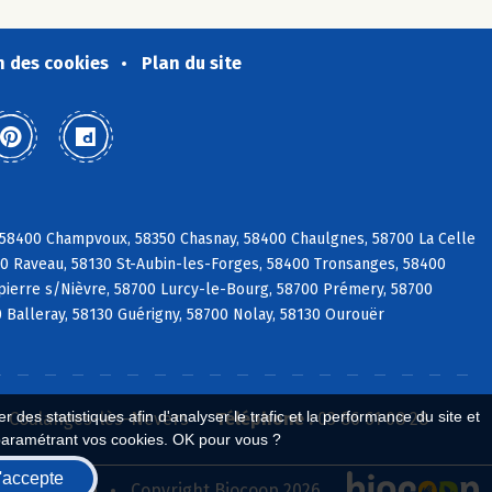
n des cookies
Plan du site
, 58400 Champvoux, 58350 Chasnay, 58400 Chaulgnes, 58700 La Celle
400 Raveau, 58130 St-Aubin-les-Forges, 58400 Tronsanges, 58400
pierre s/Nièvre, 58700 Lurcy-le-Bourg, 58700 Prémery, 58700
0 Balleray, 58130 Guérigny, 58700 Nolay, 58130 Ourouër
 des statistiques afin d'analyser le trafic et la performance du site et
0 Coulanges-lès-Nevers
Téléphone :
03 86 61 08 28
paramétrant vos cookies. OK pour vous ?
'accepte
seau Biocoop
Copyright Biocoop 2026