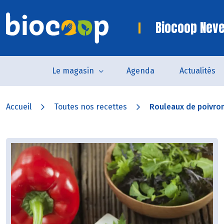
Biocoop Nev
Le magasin
Agenda
Actualités
Accueil
Toutes nos recettes
Rouleaux de poivron