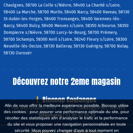
Chaulgnes, 58700 La Celle s/Nièvre, 58400 La Charité s/Loire,
58400 La Marche, 58700 Murlin, 58400 Narcy, 58400 Raveau, 58130
St-Aubin-les-Forges, 58400 Tronsanges, 58400 Varennes-lès-
Narcy, 58400 Bulcy, 58400 Mesves s/Loire, 58350 Arbourse, 58350
Dompierre s/Nièvre, 58700 Lurcy-le-Bourg, 58700 Prémery,
58700 Sichamps, 58300 Avril s/Loire, 58240 Fleury s/Loire, 58300
Neuville-lès-Decize, 58130 Balleray, 58130 Guérigny, 58700 Nolay,
58130 Ourouër
Découvrez notre 2eme magasin
Biocoop Coulanges
Afin de vous offrir la meilleure expérience possible, Biocoop utilise
2 rue des Grands Près , 58660 Coulanges-lès-Nevers
des cookies : pour assurer une performance optimale du site, pour
Téléphone :
03 86 61 08 28
récolter des statistiques afin d'analyser le trafic et la performance
du site et vous proposer une navigation personnalisée en toute
sécurité. Vous pouvez changer d'avis à tout moment en
Biocoop.fr
Le réseau Biocoop