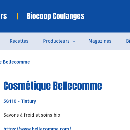
ers
Biocoop Coulanges
Recettes
Producteurs
Magazines
B
e Bellecomme
Cosmétique Bellecomme
58110
-
Tintury
Savons à froid et soins bio
https://www.bellecomme.com/