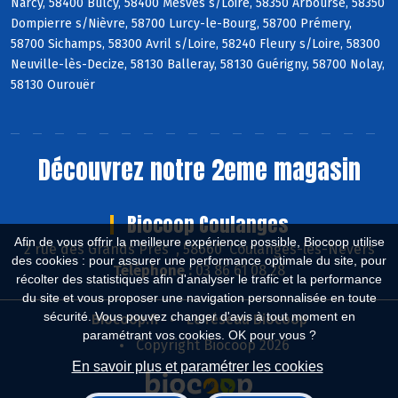
Narcy, 58400 Bulcy, 58400 Mesves s/Loire, 58350 Arbourse, 58350
Dompierre s/Nièvre, 58700 Lurcy-le-Bourg, 58700 Prémery,
58700 Sichamps, 58300 Avril s/Loire, 58240 Fleury s/Loire, 58300
Neuville-lès-Decize, 58130 Balleray, 58130 Guérigny, 58700 Nolay,
58130 Ourouër
Découvrez notre 2eme magasin
Biocoop Coulanges
Afin de vous offrir la meilleure expérience possible, Biocoop utilise
2 rue des Grands Près , 58660 Coulanges-lès-Nevers
des cookies : pour assurer une performance optimale du site, pour
Téléphone :
03 86 61 08 28
récolter des statistiques afin d'analyser le trafic et la performance
du site et vous proposer une navigation personnalisée en toute
sécurité. Vous pouvez changer d'avis à tout moment en
Biocoop.fr
Le réseau Biocoop
paramétrant vos cookies. OK pour vous ?
Copyright Biocoop 2026
En savoir plus et paramétrer les cookies