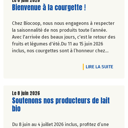
Lire la suite de l'article
Bienvenue à la courgette !
Chez Biocoop, nous nous engageons à respecter
la saisonnalité de nos produits toute l’année.
Avec l'arrivée des beaux jours, c'est le retour des
fruits et légumes d'été.Du 11 au 15 juin 2026
inclus, nos courgettes sont à l’honneur chez
Biocoop. Retrouvez tous nos engagements sur
notre site.
DE L'A
LIRE LA SUITE
Le 8 juin 2026
Lire la suite de l'article
Soutenons nos producteurs de lait
bio
Du 8 juin au 4 juillet 2026 inclus, profitez d’une