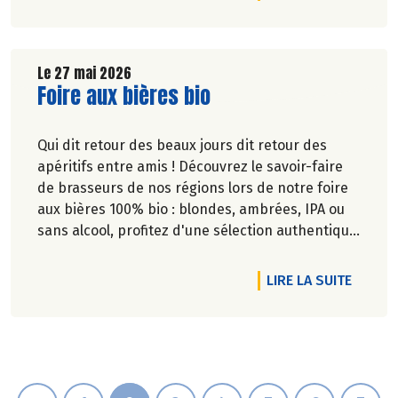
Le 27 mai 2026
Lire la suite de l'article
Foire aux bières bio
Qui dit retour des beaux jours dit retour des
apéritifs entre amis ! Découvrez le savoir-faire
de brasseurs de nos régions lors de notre foire
aux bières 100% bio : blondes, ambrées, IPA ou
sans alcool, profitez d'une sélection authentique
et engagée pour satisfaire toutes les envies.
DE L'A
LIRE LA SUITE