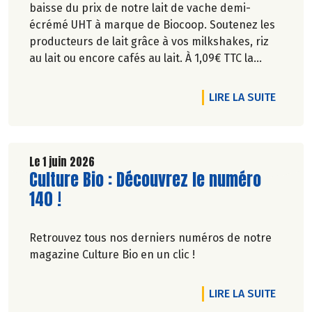
baisse du prix de notre lait de vache demi-
écrémé UHT à marque de Biocoop. Soutenez les
producteurs de lait grâce à vos milkshakes, riz
au lait ou encore cafés au lait. À 1,09€ TTC la
brique de lait d’1l, ça va en faire des crêpes !
DE L'A
LIRE LA SUITE
Le 1 juin 2026
Lire la suite de l'article
Culture Bio : Découvrez le numéro
140 !
Retrouvez tous nos derniers numéros de notre
magazine Culture Bio en un clic !
DE L'A
LIRE LA SUITE