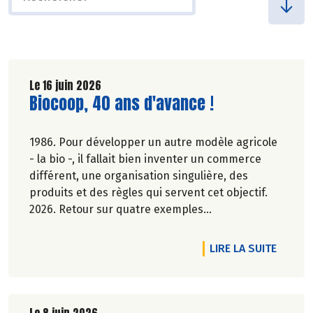
Le 16 juin 2026
Lire la suite de l'article
Biocoop, 40 ans d'avance !
1986. Pour développer un autre modèle agricole
- la bio -, il fallait bien inventer un commerce
différent, une organisation singulière, des
produits et des règles qui servent cet objectif.
2026. Retour sur quatre exemples
emblématiques, des avancées devenues des
évidences ou d'actualité dans la société.
DE L'A
LIRE LA SUITE
Elsa Quinel.
Le 8 juin 2026