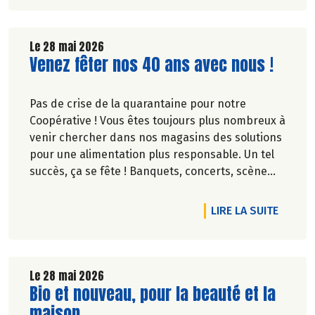
Le 28 mai 2026
Lire la suite de l'article
Venez fêter nos 40 ans avec nous !
Pas de crise de la quarantaine pour notre
Coopérative ! Vous êtes toujours plus nombreux à
venir chercher dans nos magasins des solutions
pour une alimentation plus responsable. Un tel
succès, ça se fête ! Banquets, concerts, scène
ouverte, fresque… découvrez des événements
partout en France.
DE L'A
LIRE LA SUITE
Le 28 mai 2026
Lire la suite de l'article
Bio et nouveau, pour la beauté et la
maison