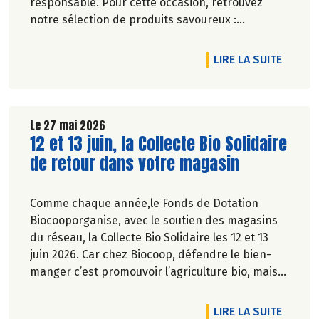
responsable. Pour cette occasion, retrouvez
notre sélection de produits savoureux :
tartinables généreux, houmous onctueux, chips
croustillantes, gâteaux apéritifs gourmands, jus
DE L'A
LIRE LA SUITE
de fruits rafraîchissants, kombuchas pétillants...
Jusqu'à -20% du 28 mai au 1er juillet 2026.
Le 27 mai 2026
Lire la suite de l'article
12 et 13 juin, la Collecte Bio Solidaire
de retour dans votre magasin
Comme chaque année,le Fonds de Dotation
Biocooporganise, avec le soutien des magasins
du réseau, la Collecte Bio Solidaire les 12 et 13
juin 2026. Car chez Biocoop, défendre le bien-
manger c’est promouvoir l’agriculture bio, mais
aussi faciliter l’accès à tous à une alimentation
bio de qualité.
DE L'A
LIRE LA SUITE