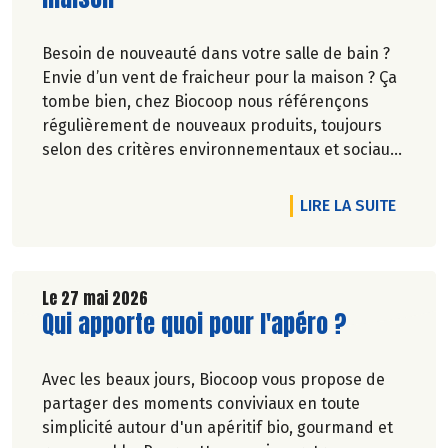
Besoin de nouveauté dans votre salle de bain ?
Envie d’un vent de fraicheur pour la maison ? Ça
tombe bien, chez Biocoop nous référençons
régulièrement de nouveaux produits, toujours
selon des critères environnementaux et sociaux
exigeants.
Une nouvelle marque rejoint nos rayons et vous
DE L'A
LIRE LA SUITE
allez l'adorer ! Faites de la place pour Bénécos !
Le 27 mai 2026
Lire la suite de l'article
Qui apporte quoi pour l'apéro ?
Avec les beaux jours, Biocoop vous propose de
partager des moments conviviaux en toute
simplicité autour d'un apéritif bio, gourmand et